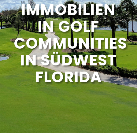
IMMOBILIEN
IN GOLF
COMMUNITIES
IN SÜDWEST
FLORIDA