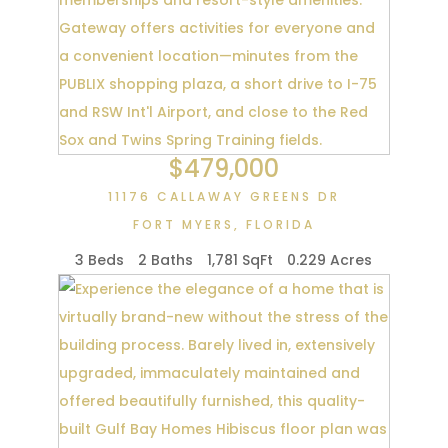
$479,000
11176 CALLAWAY GREENS DR
FORT MYERS
,
FLORIDA
3 Beds
2 Baths
1,781 SqFt
0.229 Acres