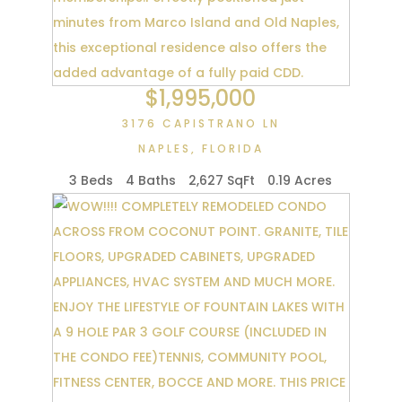
$1,995,000
3176 CAPISTRANO LN
NAPLES
,
FLORIDA
3 Beds
4 Baths
2,627 SqFt
0.19 Acres