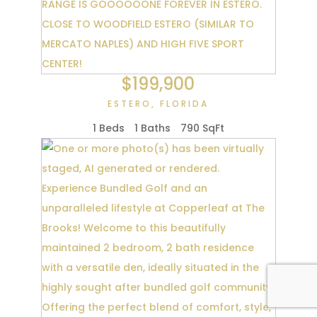
$199,900
ESTERO
,
FLORIDA
1 Beds
1 Baths
790 SqFt