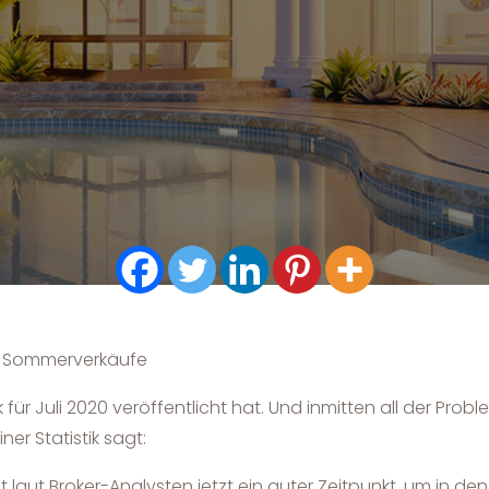
er Sommerverkäufe
tik für Juli 2020 veröffentlicht hat. Und inmitten all der P
ner Statistik sagt:
st laut Broker-Analysten jetzt ein guter Zeitpunkt, um in