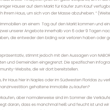
iger Häuser auf dem Markt für Käufer zum Kauf verfügbar si
 Ihrem Haus, um sich von der Masse abzuheben. ” (Weiter
ss Immobilien an einem Tag auf den Markt kommen und ei
zwei unserer Angebote innerhalb von 6 oder 9 Tagen nach 
n, die entweder den biding war verloren haben oder gar 
ht repräsentativ, stimmt jedoch mit den Aussagen von NABO
ten und Gemeinden eingegrenzt. Die spezifischen Infograf
ity-Website, die wir dort bereitstellen.
 ihr Haus hier in Naples oder im Südwesten Floridas zu ve
Finanzinvestition gehaltene Immobilie zu kaufen?
erkaufen, aber normalerweise sind im Sommer die Verkäufe 
liegt daran, dass es manchmal heiß und feucht ist und w