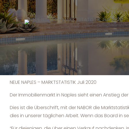
NEUE NAPLES – MARKTSTATISTIK Juli 2020
Der Immobilienmarkt in Naples sieht einen Anstieg d
Dies ist die Überschrift, mit der NABOR die Marktstatis
dies in unserer täglichen Arbeit. Wenn das Board in sei
“Für diejenigen, die über einen Verkauf nachdenken, i