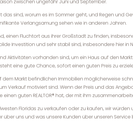
saison zwischen ungefähr Juni und September.
 das sind, worum es im Sommer geht, und Regen und Gewitt
signifikante Verlangsamung sehen wie in anderen Jahren.
ind, einen Fluchtort aus ihrer Großstadt zu finden, insbeso
ide Investition und sehr stabil sind, insbesondere hier in 
nd Aktivitäten vorhanden sind, um ein Haus auf den Markt
esteht eine gute Chance, sofort einen guten Preis zu erziel
auf dem Markt befindlichen Immobilien möglicherweise schn
zum Verkauf motiviert sind. Wenn der Preis und das Angebo
r sie einen guten REALTOR® hat, der mit ihm zusammenarbeit
dwesten Floridas zu verkaufen oder zu kaufen, wir würden un
mehr über uns und was unsere Kunden über unseren Service